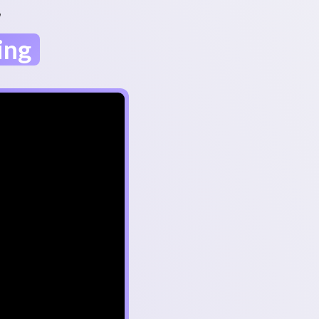
r
ing