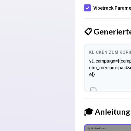
Vibetrack Parame
📋 Generiert
KLICKEN ZUM KOP
vt_campaign={{campa
utm_medium=paid&u
e}}
🎓 Anleitung