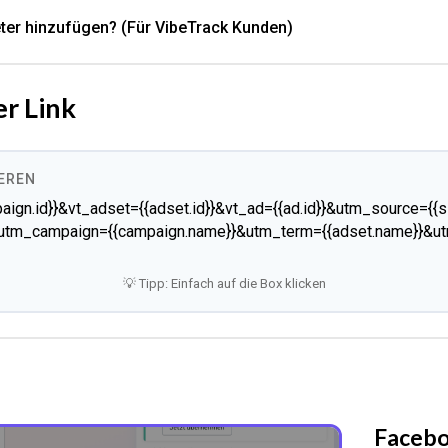
ter hinzufügen? (Für VibeTrack Kunden)
er Link
IEREN
ign.id}}&vt_adset={{adset.id}}&vt_ad={{ad.id}}&utm_source={{
tm_campaign={{campaign.name}}&utm_term={{adset.name}}&ut
💡 Tipp: Einfach auf die Box klicken
Faceb