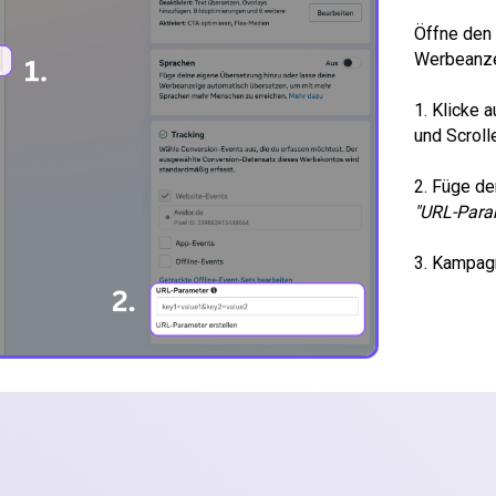
Öffne den
Werbeanz
1. Klicke 
und Scroll
2. Füge de
"URL-Para
3. Kampagn