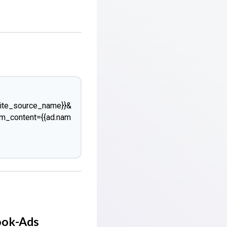
site_source_name}}&
m_content={{ad.nam
ook-Ads