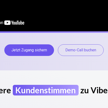
Jetzt Zugang sichern
Demo-Call buchen
ere
Kundenstimmen
zu Vibe